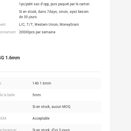
1pc/petit sac d'opp, puis paquet par le carton
Si en stock, dans 7days, sinon, ayez besoin
de 30 jours.
ent:
L/C, T/T, Western Union, MoneyGram
ionnement:
20000pcs par semaine
14G 1.6mm
:
14G 1.6mm
de la balle:
5mm
Si en stock, aucun MOQ
OEM:
Acceptable
e livraison:
Si en stock, d'ici 3 jours.