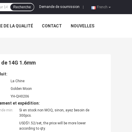
Demande de soumission
Recherche
|
French
 DE LA QUALITÉ
CONTACT
NOUVELLES
le de 14G 1.6mm
uit:
La Chine
Golden Moon
YH-QH0206
ement et expédition:
nde min:
Si en stock non MOQ, sinon, ayez besoin de
300pcs.
USD$1.52/set, the price will be more lower
according to qty.