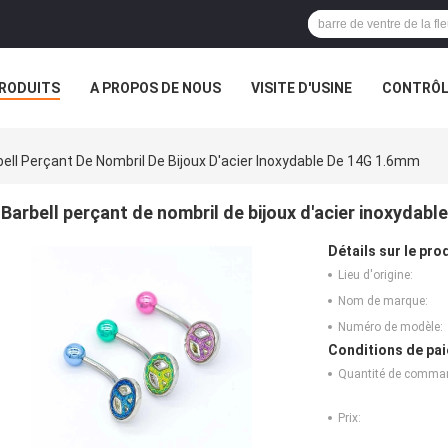
RODUITS
A PROPOS DE NOUS
VISITE D'USINE
CONTRÔLE
S
VR
bell Perçant De Nombril De Bijoux D'acier Inoxydable De 14G 1.6mm
Barbell perçant de nombril de bijoux d'acier inoxydab
Détails sur le prod
Lieu d'origine:
Nom de marque:
Numéro de modèle:
Conditions de pai
Quantité de comma
Prix: