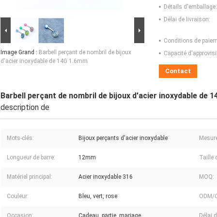
Détails d'emballage:
Délai de livraison:
Conditions de paiem
Image Grand :
Barbell perçant de nombril de bijoux
Capacité d'approvis
d'acier inoxydable de 14G 1.6mm
Contact
Barbell perçant de nombril de bijoux d'acier inoxydable de 
description de
Mots-clés:
Bijoux perçants d'acier inoxydable
Mesure
Longueur de barre:
12mm
Taille 
Matériel principal:
Acier inoxydable 316
MOQ:
Couleur:
Bleu, vert, rose
ODM/
Occasion:
Cadeau, partie, mariage
Délai d