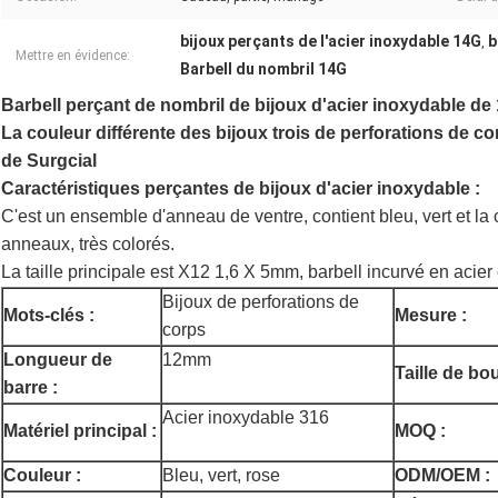
bijoux perçants de l'acier inoxydable 14G
b
,
Mettre en évidence:
Barbell du nombril 14G
Barbell perçant de nombril de bijoux d'acier inoxydable d
La couleur différente des bijoux trois de perforations de c
de Surgcial
Caractéristiques perçantes de bijoux d'acier inoxydable :
C'est un ensemble d'anneau de ventre, contient bleu, vert et la
anneaux, très colorés.
La taille principale est X12 1,6 X 5mm, barbell incurvé en acier 
Bijoux de perforations de
Mots-clés :
Mesure :
corps
Longueur de
12mm
Taille de bou
barre :
Acier inoxydable 316
Matériel principal :
MOQ :
Couleur :
Bleu, vert, rose
ODM/OEM :