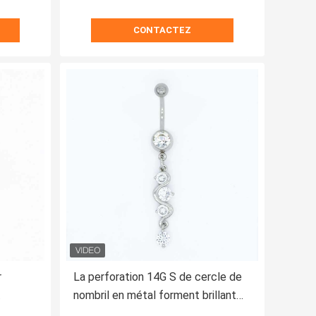
CONTACTEZ
r
La perforation 14G S de cercle de
nombril en métal forment brillant
rcons
balancent la lune d'or