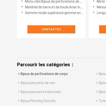
Mots-clés:Bijoux de perforations de corps
Mots-cl
Matériel de barre et de boule:Acier inoxydable 316
Mesu
Gemme ronde supérieure:gemme en cristal claire
Longu
CONTACTEZ
Parcourir les catégories：
Bijoux de perforations de corps
Bijo
Bijoux perçants de nez
Bijo
Bijoux perçants industriels
Bijo
Bijoux Piercing Sourcils
Tunne