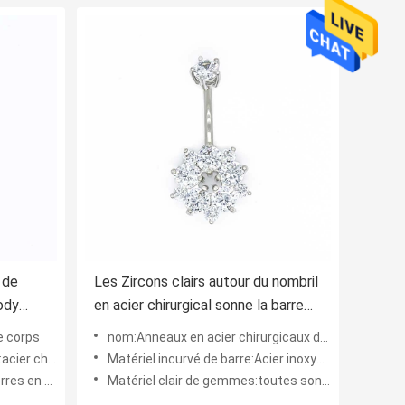
 de
Les Zircons clairs autour du nombril
ody
en acier chirurgical sonne la barre
de ventre de fleur de 12mm
e corps
nom:Anneaux en acier chirurgicaux de nombril
chirurgical
Matériel incurvé de barre:Acier inoxydable 316
n cristal
Matériel clair de gemmes:toutes sont des gemmes de la CZ