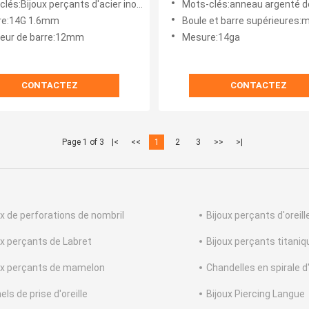
és:Bijoux perçants d'acier inoxydable
Mots-clés:anneau argenté d
re:14G 1.6mm
Boule et barre supérieures:matériel de l'acier 
eur de barre:12mm
Mesure:14ga
CONTACTEZ
CONTACTEZ
Page 1 of 3
|<
<<
1
2
3
>>
>|
ux de perforations de nombril
Bijoux perçants d'oreill
ux perçants de Labret
Bijoux perçants titani
ux perçants de mamelon
Chandelles en spirale d'
ls de prise d'oreille
Bijoux Piercing Langue