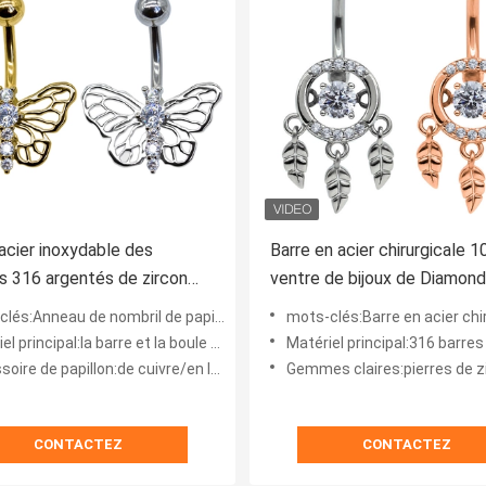
'acier inoxydable des
Barre en acier chirurgicale
 316 argentés de zircon
ventre de bijoux de Diamon
u de nombril de papillon d'or
Catcher Body Piercings
lés:Anneau de nombril de papillon
mots-clés:Barre en acier chirurgical
incipal:la barre et la boule sont l'acier inoxydable 316
Matériel principal:316 barres d'acier inoxyda
ire de papillon:de cuivre/en laiton
Gemmes claires:pierres de z
CONTACTEZ
CONTACTEZ