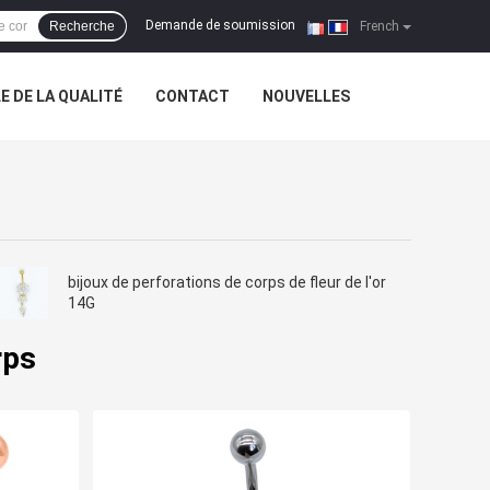
Demande de soumission
Recherche
|
French
 DE LA QUALITÉ
CONTACT
NOUVELLES
bijoux de perforations de corps de fleur de l'or
14G
rps