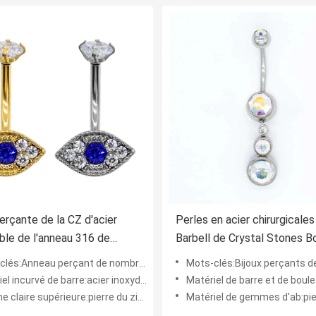
perçante de la CZ d'acier
Perles en acier chirurgicales
ble de l'anneau 316 de
Barbell de Crystal Stones B
 de corps de l'oeil bleu 14ga
Piercings Jewellery
és:Anneau perçant de nombril de corps
Mots-clés:Bijoux perçants d
l incurvé de barre:acier inoxydable 316
Matériel de barre et de boule:acier 
laire supérieure:pierre du zircon/CZ
Matériel de gemmes d'ab:pierres e