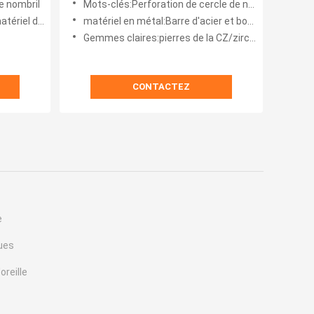
e nombril
Mots-clés:Perforation de cercle de nombril
inoxydable 316
matériel en métal:Barre d'acier et boule chirurgicales
Gemmes claires:pierres de la CZ/zircon
CONTACTEZ
e
ques
oreille