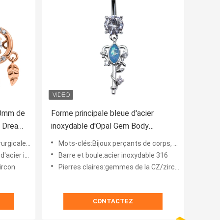
 10mm de
Forme principale bleue d'acier
d Dream
inoxydable d'Opal Gem Body
Piercing Jewelry 14ga 316
e de ventre
Mots-clés:Bijoux perçants de corps, perforation de zircon
bles et boule
Barre et boule:acier inoxydable 316
ircon
Pierres claires:gemmes de la CZ/zircon
CONTACTEZ