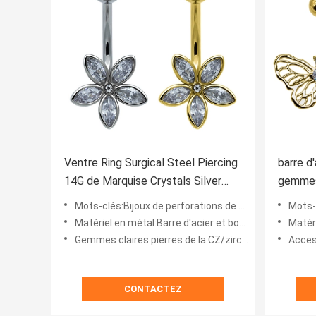
Ventre Ring Surgical Steel Piercing
barre d
14G de Marquise Crystals Silver
gemmes
Gold Navel de fleur
d'annea
Mots-clés:Bijoux de perforations de corps
Mots-c
Matériel en métal:Barre d'acier et boule chirurgicales
Matériel pr
Gemmes claires:pierres de la CZ/zircon
Accesso
CONTACTEZ