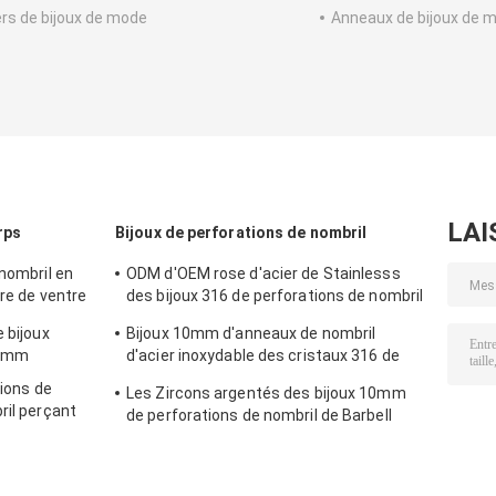
iers de bijoux de mode
Anneaux de bijoux de 
LAI
rps
Bijoux de perforations de nombril
 nombril en
ODM d'OEM rose d'acier de Stainlesss
rre de ventre
des bijoux 316 de perforations de nombril
de Zircons
 bijoux
Bijoux 10mm d'anneaux de nombril
.6mm
d'acier inoxydable des cristaux 316 de
baisse de l'eau
tions de
Les Zircons argentés des bijoux 10mm
ril perçant
de perforations de nombril de Barbell
fleurissent pour balancer l'acier
chirurgical