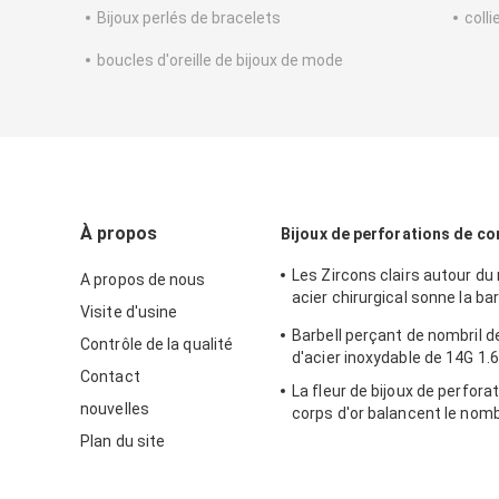
Bijoux perlés de bracelets
coll
boucles d'oreille de bijoux de mode
À propos
Bijoux de perforations de co
Les Zircons clairs autour du
A propos de nous
acier chirurgical sonne la ba
Visite d'usine
de fleur de 12mm
Barbell perçant de nombril de
Contrôle de la qualité
d'acier inoxydable de 14G 1
Contact
La fleur de bijoux de perfora
nouvelles
corps d'or balancent le nomb
12mm
Plan du site