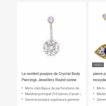
Le nombril pourpre de Crystal Body
pierre 
Piercings Jewellery Round sonne
inoxyda
l'acier inoxydable 316
nombril
Mots-clés:Bijoux de perforations de corps
Mots-cl
Matériel principal:316 barres d'acier inoxydables et boule
Matérie
Gemme pourpre supérieure:gemme en cristal
Gemme c