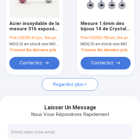
Visite d'usine
Contrôle de la qualité
Acier inoxydable de la
Mesure 1.6mm des
mesure 316 exposés
bijoux 14 de Crystal
Contact
de Ring Bars 14 de
Gems Horizontal
Prix:
USD$0.41/pc, the price will be more lower according to qty.
Prix:
USD$0.78/set, the price will be more lower according to qty.
languette longue de
Tongue Piercing
MOQ:
Si en stock non MOQ, sinon, ayez besoin de 300pcs.
MOQ:
Si en stock non MOQ, sinon, ayez besoin de 300pcs.
la boule 14mm de
nouvelles
gemmes
Trouvez les derniers prix
Trouvez les derniers prix
Tous les cas
Contactez
Contactez
VR
Regardez plus
Bijoux de perforations de corps
Laisser Un Message
Nous Vous Répondrons Rapidement
Bijoux de perforations de nombril
Bijoux perçants d'oreille