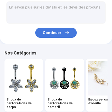
Bijoux perçants de nez
Bijoux perçants de Labret
Bijoux perçants titaniques
Continuer
Bijoux perçants industriels
Bijoux perçants de mamelon
Nos Catégories
Chandelles en spirale d'oreille
Bijoux Piercing Sourcils
Tunnels de prise d'oreille
Bijoux Piercing Langue
Bijoux de
Bijoux de
Bijoux perçant
Bijoux perlés de bracelets
perforations de
perforations de
d'oreille
corps
nombril