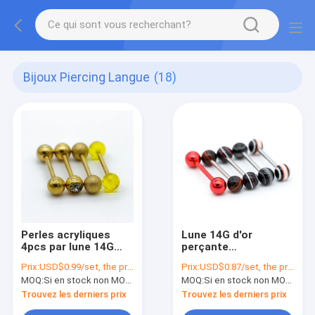
Bijoux Piercing Langue
(18)
Perles acryliques
Lune 14G d'or
4pcs par lune 14G
perçante
d'or perçante des
intérieurement
Prix:
USD$0.99/set, the price will be more lower according to qty.
Prix:
USD$0.87/set, the price will be more lower according to qty.
bijoux 16mm
filetée des bijoux
MOQ:
Si en stock non MOQ, sinon, ayez besoin de 300pcs.
MOQ:
Si en stock non MOQ, sinon, ayez besoin de 300pcs.
d'anneau réglé de
16mm de langue de
langue
scoop
Trouvez les derniers prix
Trouvez les derniers prix