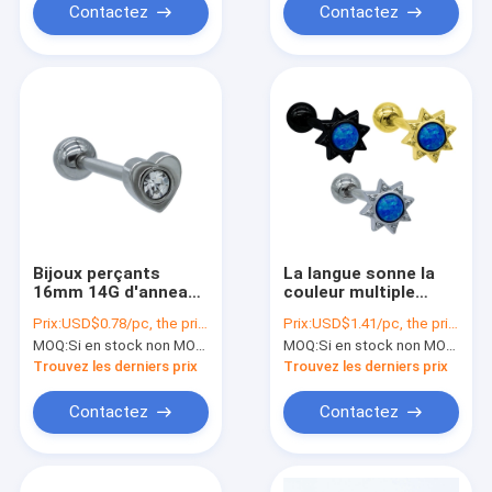
Contactez
Contactez
Bijoux perçants
La langue sonne la
16mm 14G d'anneau
couleur multiple
de langue de barbell
perçante de boule
Prix:
USD$0.78/pc, the price will be more lower according to qty.
Prix:
USD$1.41/pc, the price will be more lower according to qty.
d'acier inoxydable du
d'Opal Stone Jewelry
MOQ:
Si en stock non MOQ, sinon, ayez besoin de 300pcs.
MOQ:
Si en stock non MOQ, sinon, ayez besoin de 300pcs.
coeur 316 d'amour
Stainless Steel
Trouvez les derniers prix
Trouvez les derniers prix
Contactez
Contactez