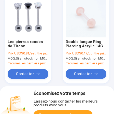
Les pierres rondes
Double langue Ring
de Zircon
Piercing Acrylic 14G
réprimandent l'acier
16mm de fond plat
Prix:
USD$0.81/set, the price will be more lower according to qty.
Prix:
USD$0.17/pc, the price will be more lower according to qty.
inoxydable perçant
de dôme de rose
MOQ:
Si en stock non MOQ, sinon, ayez besoin de 300pcs.
MOQ:
Si en stock non MOQ, sinon, ayez besoin de 300pcs.
des bijoux 14G 316
Trouvez les derniers prix
Trouvez les derniers prix
Contactez
Contactez
Économisez votre temps
Laissez-nous contacter les meilleurs
produits avec vous.