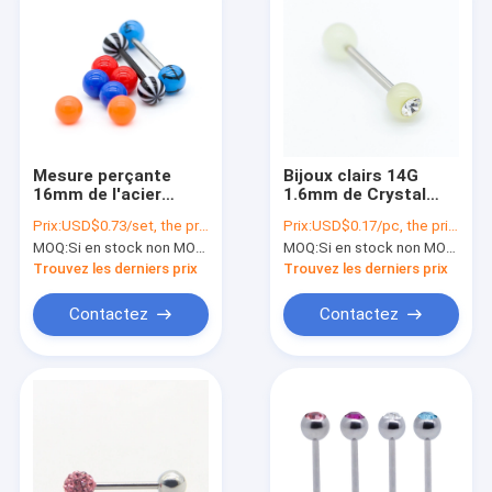
Mesure perçante
Bijoux clairs 14G
16mm de l'acier
1.6mm de Crystal
inoxydable 14 des
Gem Stainless Steel
Prix:
USD$0.73/set, the price will be more lower according to qty.
Prix:
USD$0.17/pc, the price will be more lower according to qty.
bijoux 316 de langue
Tongue Bar
MOQ:
Si en stock non MOQ, sinon, ayez besoin de 300pcs.
MOQ:
Si en stock non MOQ, sinon, ayez besoin de 300pcs.
extérieure acrylique
Trouvez les derniers prix
Trouvez les derniers prix
Contactez
Contactez
Aperçu
Produits
A propos de nous