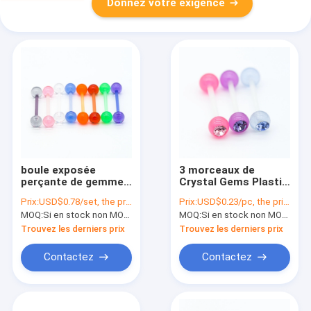
Donnez votre exigence
boule exposée
3 morceaux de
perçante de gemmes
Crystal Gems Plastic
de bijoux de langue
Barbell Tongue
Prix:
USD$0.78/set, the price will be more lower according to qty.
Prix:
USD$0.23/pc, the price will be more lower according to qty.
mignonne de 14G
perçant 14G
MOQ:
Si en stock non MOQ, sinon, ayez besoin de 300pcs.
MOQ:
Si en stock non MOQ, sinon, ayez besoin de 300pcs.
16mm pour le cadeau
hypoallergénique
Trouvez les derniers prix
Trouvez les derniers prix
Contactez
Contactez