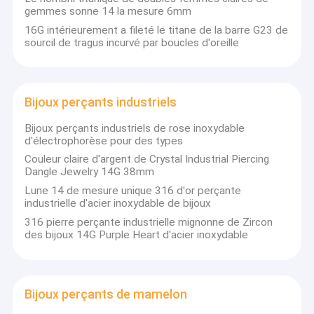
gemmes sonne 14 la mesure 6mm
16G intérieurement a fileté le titane de la barre G23 de
sourcil de tragus incurvé par boucles d'oreille
Bijoux perçants industriels
Bijoux perçants industriels de rose inoxydable
d'électrophorèse pour des types
Couleur claire d'argent de Crystal Industrial Piercing
Dangle Jewelry 14G 38mm
Lune 14 de mesure unique 316 d'or perçante
industrielle d'acier inoxydable de bijoux
316 pierre perçante industrielle mignonne de Zircon
Aperçu
des bijoux 14G Purple Heart d'acier inoxydable
La société d'or du commerce de lune de Shenzhen est un
fournisseur de services de fourniture au lequel est concentré
Produits
sur ajouter la valeur
nos chaînes d'approvisionnements internationales de clients.
Bijoux perçants de mamelon
A propos de nous
situé à Shenzhen, la porcelaine, lune d'or a été fondée en 2012.
c'est une société possédée par associé consistée en le