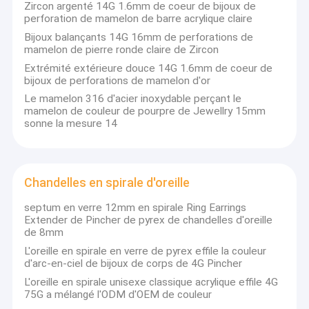
Zircon argenté 14G 1.6mm de coeur de bijoux de
personnel fortement expérimenté. Le foyer de bijoux est sur
Visite d'usine
perforation de mamelon de barre acrylique claire
des bijoux de corps,
Bijoux balançants 14G 16mm de perforations de
des bijoux de mode, des bijoux de tendance, aussi bien que des
Contrôle de la qualité
mamelon de pierre ronde claire de Zircon
bijoux à extrémité élevé d'acier inoxydable, particulièrement
bijoux de corps, nous avons le notre
Extrémité extérieure douce 14G 1.6mm de coeur de
Contact
propre usine de coopération, nouveaux échantillons de
bijoux de perforations de mamelon d'or
conception pour le chaque mois.
Le mamelon 316 d'acier inoxydable perçant le
nouvelles
mamelon de couleur de pourpre de Jewellry 15mm
sonne la mesure 14
Tous les cas
Les associés d'or de lune ont un fond fort d'approvisionnement
VR
se concentrant sur ces catégories. Ils comprennent
tous les aspects des affaires, de la négociation des prix,
Chandelles en spirale d'oreille
développement de produit, contrôle de qualité, besoins en
matériaux
septum en verre 12mm en spirale Ring Earrings
et logistique. Après avoir travaillé dans l'industrie pendant plus
Extender de Pincher de pyrex de chandelles d'oreille
Bijoux de perforations de corps
d'une décennie, les associés se sont joints à des bijoux d'or de
de 8mm
lune,
L'oreille en spirale en verre de pyrex effile la couleur
là où ils peuvent offrir la leur connaissance, force et
Bijoux de perforations de nombril
d'arc-en-ciel de bijoux de corps de 4G Pincher
qualifications aux entreprises à travers le globe. La fourniture
d'a
L'oreille en spirale unisexe classique acrylique effile 4G
Bijoux perçants d'oreille
le modèle économique secondaire te permet d'avoir une équipe
75G a mélangé l'ODM d'OEM de couleur
spécifique dans le domaine pour contrôler vos affaires. Avec