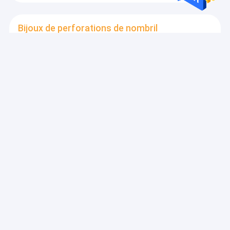
Bijoux de perforations de nombril
Acier inoxydable perçant Panda Piercings des bijoux
316 de nombril d'ODM d'OEM
Bijoux perçants d'oreille
boucles d'oreille en acier chirurgicales perçantes de
manchette de cartilage de bijoux de l'oreille 16G à
chaînes argentée
Bijoux perçants de nez
Double fil hypoallergénique 16G 10mm de lien d'anneau
de septum de Marquise Zircon