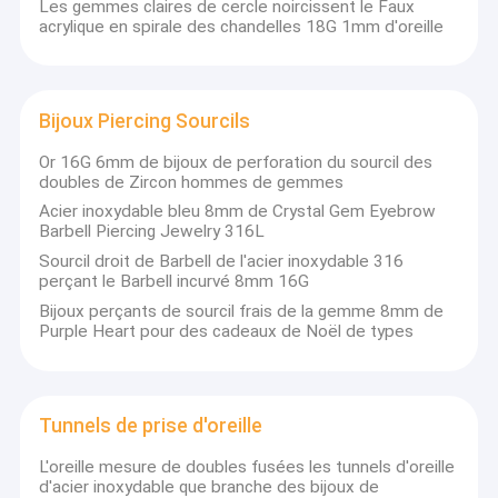
Les gemmes claires de cercle noircissent le Faux
mensuel
Bijoux perçants de nez
acrylique en spirale des chandelles 18G 1mm d'oreille
des dépenses, nous pouvons te fournir une gamme complète
de personnel, obtenons le prix précis de tous les fournisseurs,
Bijoux perçants de Labret
nous contrôlons le notre
les employés, résolvent tous les problèmes, et si vous devez
Bijoux perçants titaniques
apporter des modifications, vous pouvez seulement charger
Bijoux Piercing Sourcils
des honoraires de petit bureau.
Bijoux perçants industriels
Or 16G 6mm de bijoux de perforation du sourcil des
doubles de Zircon hommes de gemmes
Bijoux perçants de mamelon
Acier inoxydable bleu 8mm de Crystal Gem Eyebrow
Barbell Piercing Jewelry 316L
Chandelles en spirale d'oreille
Sourcil droit de Barbell de l'acier inoxydable 316
Vérifiez l'ordre entier, pas simplement la sélection aléatoire,
perçant le Barbell incurvé 8mm 16G
nous a reçu la commande du fournisseur, nous aura notre strict
méthodes de contrôle de qualité pour accomplir les conditions
Bijoux Piercing Sourcils
Bijoux perçants de sourcil frais de la gemme 8mm de
de beaucoup de clients.
Purple Heart pour des cadeaux de Noël de types
Tunnels de prise d'oreille
Bijoux Piercing Langue
Tunnels de prise d'oreille
Bijoux perlés de bracelets
L'oreille mesure de doubles fusées les tunnels d'oreille
d'acier inoxydable que branche des bijoux de