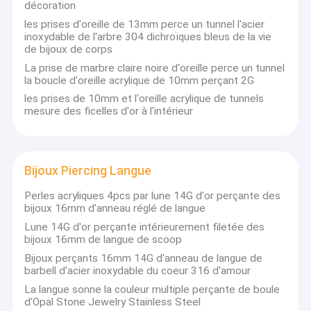
colliers de bijoux de mode
décoration
les prises d'oreille de 13mm perce un tunnel l'acier
Anneaux de bijoux de mode
inoxydable de l'arbre 304 dichroïques bleus de la vie
de bijoux de corps
boucles d'oreille de bijoux de mode
La prise de marbre claire noire d'oreille perce un tunnel
la boucle d'oreille acrylique de 10mm perçant 2G
les prises de 10mm et l'oreille acrylique de tunnels
mesure des ficelles d'or à l'intérieur
Bijoux Piercing Langue
Perles acryliques 4pcs par lune 14G d'or perçante des
bijoux 16mm d'anneau réglé de langue
Lune 14G d'or perçante intérieurement filetée des
bijoux 16mm de langue de scoop
Bijoux perçants 16mm 14G d'anneau de langue de
barbell d'acier inoxydable du coeur 316 d'amour
La langue sonne la couleur multiple perçante de boule
d'Opal Stone Jewelry Stainless Steel