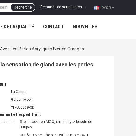
Demande de soumission
Recherche
|
French
 DE LA QUALITÉ
CONTACT
NOUVELLES
 Avec Les Perles Acryliques Bleues Oranges
 la sensation de gland avec les perles
uit:
La Chine
Golden Moon
YH-SL0009-GD
ement et expédition:
nde min:
Si en stock non MOQ, sinon, ayez besoin de
300pcs.
USD$1.92/set, the price will be more lower