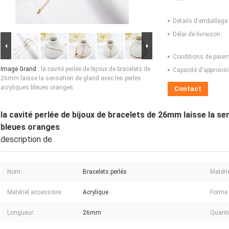
Détails d'emballage:
Délai de livraison:
Conditions de paiem
Image Grand :
la cavité perlée de bijoux de bracelets de
Capacité d'approvis
26mm laisse la sensation de gland avec les perles
acryliques bleues oranges
Contact
la cavité perlée de bijoux de bracelets de 26mm laisse la se
bleues oranges
description de
Nom:
Bracelets perlés
Matérie
Matériel accessoire:
Acrylique
Forme:
Longueur:
26mm
Quanti