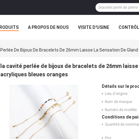
RODUITS
A PROPOS DE NOUS
VISITE D'USINE
CONTRÔLE
S
VR
 Perlée De Bijoux De Bracelets De 26mm Laisse La Sensation De Gland
la cavité perlée de bijoux de bracelets de 26mm laisse
acryliques bleues oranges
Détails sur le prod
Lieu d'origine:
Nom de marque:
Numéro de modèle:
Conditions de pai
Quantité de comma
Prix: