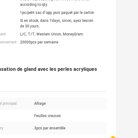
according to qty.
1pc/petit sac d'opp, puis paquet par le carton
Si en stock, dans 7days, sinon, ayez besoin
de 30 jours.
ent:
L/C, T/T, Western Union, MoneyGram
ionnement:
20000pcs par semaine
nsation de gland avec les perles acryliques
l principal:
Alliage
Feuilles creuses
ry:
3pcs par ensemble