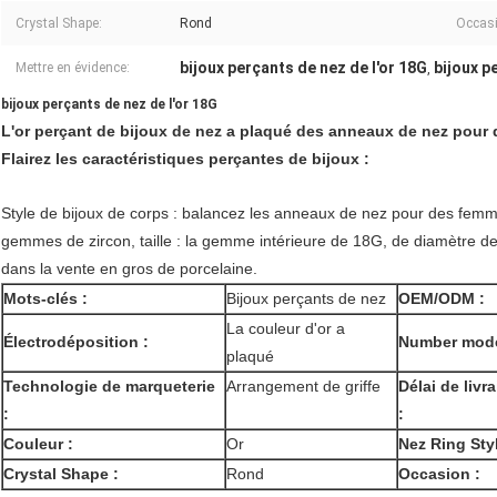
Crystal Shape:
Rond
Occasi
bijoux perçants de nez de l'or 18G
bijoux p
Mettre en évidence:
,
bijoux perçants de nez de l'or 18G
L'or perçant de bijoux de nez a plaqué des anneaux de nez pour
Flairez les caractéristiques perçantes de bijoux :
Style de bijoux de corps : balancez les anneaux de nez pour des femme
gemmes de zircon, taille : la gemme intérieure de 18G, de diamètre 
dans la vente en gros de porcelaine.
Mots-clés :
Bijoux perçants de nez
OEM/ODM :
La couleur d'or a
Électrodéposition :
Number modè
plaqué
Technologie de marqueterie
Arrangement de griffe
Délai de livr
:
:
Couleur :
Or
Nez Ring Styl
Crystal Shape :
Rond
Occasion :