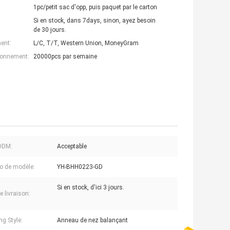
1pc/petit sac d'opp, puis paquet par le carton
Si en stock, dans 7days, sinon, ayez besoin
de 30 jours.
ent:
L/C, T/T, Western Union, MoneyGram
ionnement:
20000pcs par semaine
ODM:
Acceptable
o de modèle:
YH-BHH0223-GD
Si en stock, d'ici 3 jours.
e livraison:
ng Style:
Anneau de nez balançant