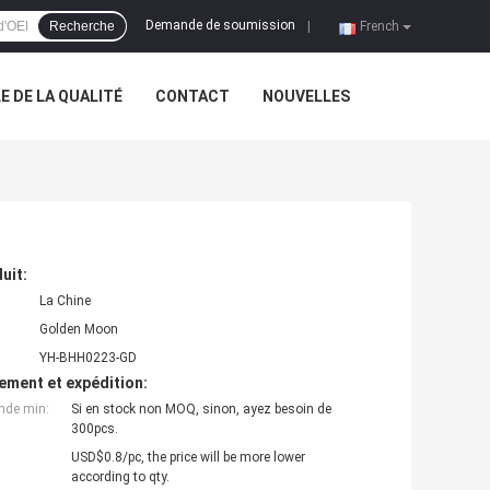
Demande de soumission
Recherche
|
French
 DE LA QUALITÉ
CONTACT
NOUVELLES
uit:
La Chine
Golden Moon
YH-BHH0223-GD
ement et expédition:
nde min:
Si en stock non MOQ, sinon, ayez besoin de
300pcs.
USD$0.8/pc, the price will be more lower
according to qty.