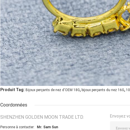
,
,
Produit Tag:
Bijoux perçants de nez d'OEM 18G
bijoux perçants du nez 16G
10
Coordonnées
Envoyez v
SHENZHEN GOLDEN MOON TRADE LTD.
Personne à contacter:
Mr. Sam Sun