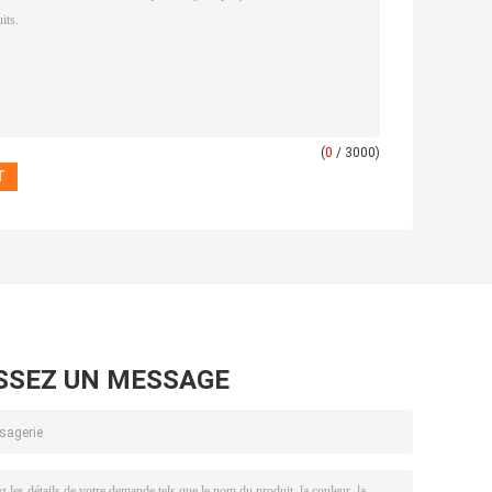
(
0
/ 3000)
SSEZ UN MESSAGE