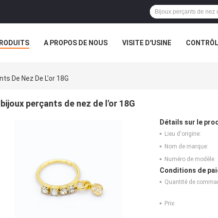
RODUITS
A PROPOS DE NOUS
VISITE D'USINE
CONTRÔLE
S
VR
nts De Nez De L'or 18G
bijoux perçants de nez de l'or 18G
Détails sur le prod
Lieu d'origine:
Nom de marque:
Numéro de modèle:
Conditions de pai
Quantité de comma
Prix: