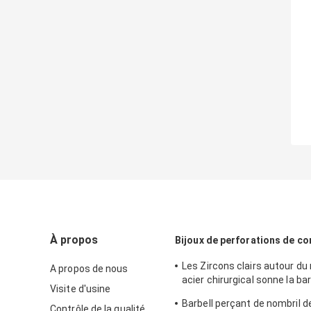
À propos
Bijoux de perforations de co
Les Zircons clairs autour du
A propos de nous
acier chirurgical sonne la ba
Visite d'usine
de fleur de 12mm
Barbell perçant de nombril de
Contrôle de la qualité