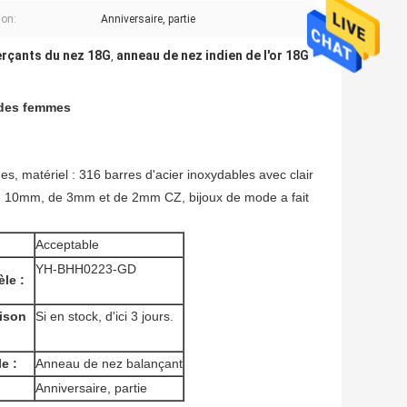
on:
Anniversaire, partie
erçants du nez 18G
anneau de nez indien de l'or 18G
,
 des femmes
s, matériel : 316 barres d'acier inoxydables avec clair
de 10mm, de 3mm et de 2mm CZ, bijoux de mode a fait
Acceptable
YH-BHH0223-GD
le :
aison
Si en stock, d'ici 3 jours.
e :
Anneau de nez balançant
Anniversaire, partie