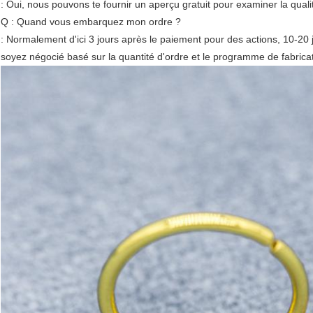
: Oui, nous pouvons te fournir un aperçu gratuit pour examiner la quali
Q : Quand vous embarquez mon ordre ?
: Normalement d'ici 3 jours après le paiement pour des actions, 10-2
soyez négocié basé sur la quantité d'ordre et le programme de fabricat