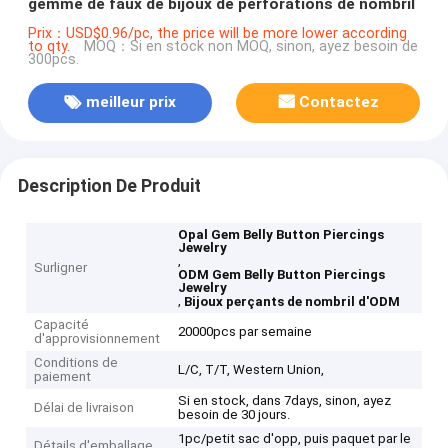
gemme de faux de bijoux de perforations de nombril
Prix：USD$0.96/pc, the price will be more lower according
to qty.
MOQ：Si en stock non MOQ, sinon, ayez besoin de
300pcs.
meilleur prix
Contactez
Description De Produit
Opal Gem Belly Button Piercings
Jewelry
,
Surligner
ODM Gem Belly Button Piercings
Jewelry
,
Bijoux perçants de nombril d'ODM
Capacité
20000pcs par semaine
d'approvisionnement
Conditions de
L/C, T/T, Western Union,
paiement
Si en stock, dans 7days, sinon, ayez
Délai de livraison
besoin de 30 jours.
1pc/petit sac d'opp, puis paquet par le
Détails d'emballage