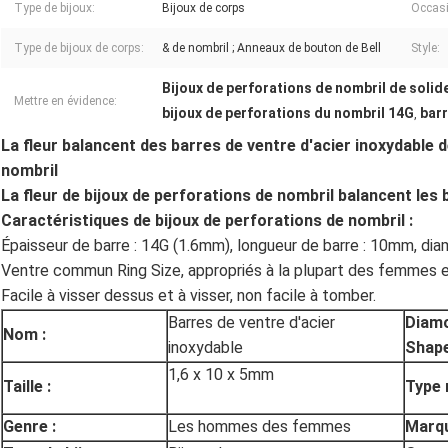
Type de bijoux:
Bijoux de corps
Occasi
Type de bijoux de corps:
& de nombril ; Anneaux de bouton de Bell
Style:
Bijoux de perforations de nombril de solid
Mettre en évidence:
bijoux de perforations du nombril 14G
barr
,
La fleur balancent des barres de ventre d'acier inoxydable
nombril
La fleur de bijoux de perforations de nombril balancent les
Caractéristiques de bijoux de perforations de nombril :
Épaisseur de barre : 14G (1.6mm), longueur de barre : 10mm, dia
Ventre commun Ring Size, appropriés à la plupart des femmes et 
Facile à visser dessus et à visser, non facile à tomber.
Barres de ventre d'acier
Diam
Nom :
inoxydable
Shape
1,6 x 10 x 5mm
Taille :
Type 
Genre :
Les hommes des femmes
Marqu