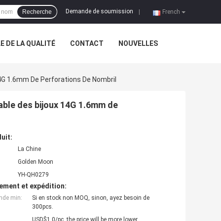
Demande de soumission
Recherche
|
French
 DE LA QUALITÉ
CONTACT
NOUVELLES
14G 1.6mm De Perforations De Nombril
dable des bijoux 14G 1.6mm de
uit:
La Chine
Golden Moon
YH-QH0279
ement et expédition:
nde min:
Si en stock non MOQ, sinon, ayez besoin de
300pcs.
USD$1.0/pc, the price will be more lower