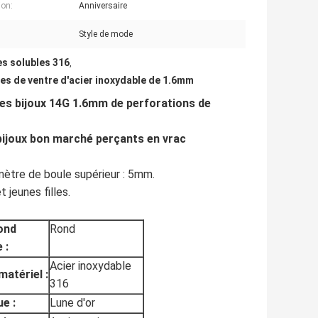
on:
Anniversaire
Style de mode
es solubles 316
,
es de ventre d'acier inoxydable de 1.6mm
 des bijoux 14G 1.6mm de perforations de
 bijoux bon marché perçants en vrac
mètre de boule supérieur : 5mm.
jeunes filles.
ond
Rond
 :
Acier inoxydable
matériel :
316
e :
Lune d'or