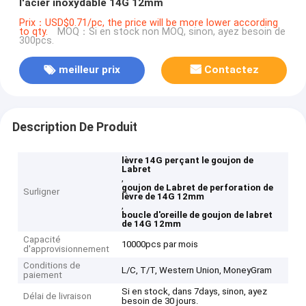
l'acier inoxydable 14G 12mm
Prix：USD$0.71/pc, the price will be more lower according
to qty.
MOQ：Si en stock non MOQ, sinon, ayez besoin de
300pcs.
meilleur prix
Contactez
Description De Produit
lèvre 14G perçant le goujon de
Labret
,
goujon de Labret de perforation de
Surligner
lèvre de 14G 12mm
,
boucle d'oreille de goujon de labret
de 14G 12mm
Capacité
10000pcs par mois
d'approvisionnement
Conditions de
L/C, T/T, Western Union, MoneyGram
paiement
Si en stock, dans 7days, sinon, ayez
Délai de livraison
besoin de 30 jours.