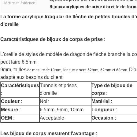
Mettre en évidence:
Bijoux acryliques de prise d'oreille de form
La forme acrylique Irragular de flèche de petites boucles d
d'oreille
Caractéristiques de bijoux de corps de prise :
L'oreille de styles de modèle de dragon de flèche branche la cou
peut faire 6.5mm,
9mm, tailles
D'a
de mesure de 10mm, longueur sont 52mm, 62mm et 68mm.
adapté aux besoins du client.
Caractéristiques
Tunnels et prises
Type de bijoux de
:
d'oreille
corps :
Couleur :
Noir
Matériel :
Mesure :
6.5mm, 9mm, 10mm
Longueur :
OEM :
Acceptable
Occasion :
Les bijoux de corps mesurent l'avantage :