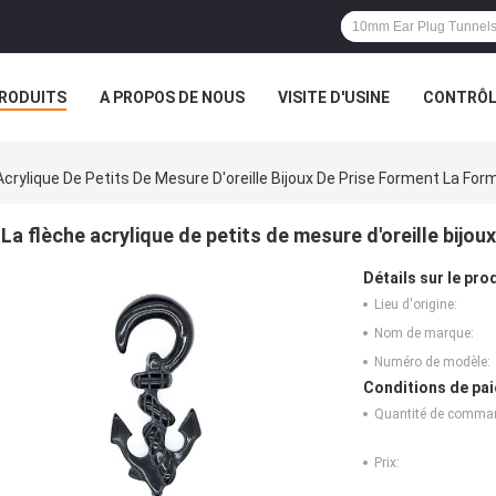
RODUITS
A PROPOS DE NOUS
VISITE D'USINE
CONTRÔLE
S
VR
Acrylique De Petits De Mesure D'oreille Bijoux De Prise Forment La Form
La flèche acrylique de petits de mesure d'oreille bijou
Détails sur le prod
Lieu d'origine:
Nom de marque:
Numéro de modèle:
Conditions de pai
Quantité de comma
Prix: