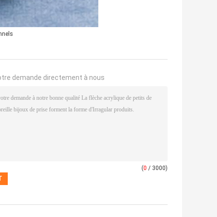
nnels
otre demande directement à nous
(
0
/ 3000)