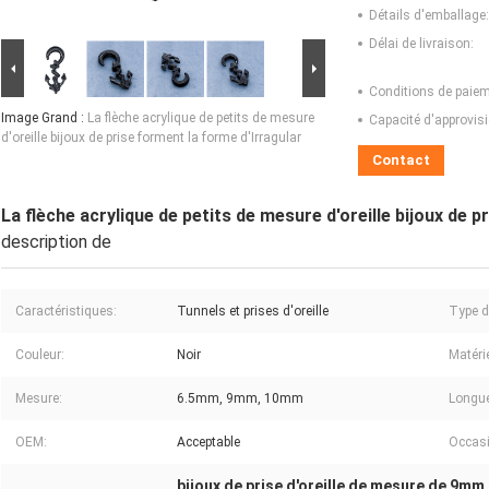
Détails d'emballage:
Délai de livraison:
Conditions de paiem
Image Grand :
La flèche acrylique de petits de mesure
Capacité d'approvis
d'oreille bijoux de prise forment la forme d'Irragular
Contact
La flèche acrylique de petits de mesure d'oreille bijoux de p
description de
Caractéristiques:
Tunnels et prises d'oreille
Type d
Couleur:
Noir
Matérie
Mesure:
6.5mm, 9mm, 10mm
Longue
OEM:
Acceptable
Occasi
bijoux de prise d'oreille de mesure de 9mm
,