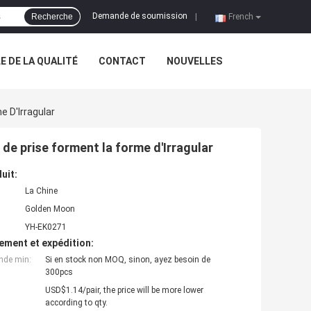
Demande de soumission
Recherche
|
French
 DE LA QUALITÉ
CONTACT
NOUVELLES
e D'Irragular
x de prise forment la forme d'Irragular
uit:
La Chine
Golden Moon
YH-EK0271
ement et expédition:
nde min:
Si en stock non MOQ, sinon, ayez besoin de
300pcs
USD$1.14/pair, the price will be more lower
according to qty.