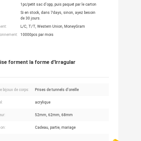
1pc/petit sac d'opp, puis paquet par le carton
Si en stock, dans 7days, sinon, ayez besoin
de 30 jours.
ent:
L/C, T/T, Western Union, MoneyGram
ionnement:
10000pcs par mois
rise forment la forme d'Irragular
e bijoux de corps:
Prises de tunnels d'oreille
l:
acrylique
ur:
52mm, 62mm, 68mm
on:
Cadeau, partie, mariage