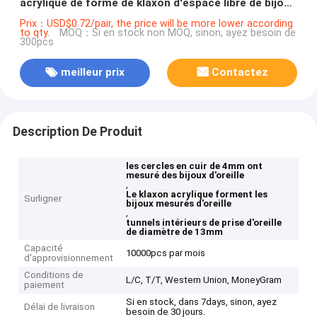
acrylique de forme de klaxon d'espace libre de bijoux
d'oreille
Prix：USD$0.72/pair, the price will be more lower according
to qty.
MOQ：Si en stock non MOQ, sinon, ayez besoin de
300pcs
meilleur prix
Contactez
Description De Produit
les cercles en cuir de 4mm ont
mesuré des bijoux d'oreille
,
Le klaxon acrylique forment les
Surligner
bijoux mesurés d'oreille
,
tunnels intérieurs de prise d'oreille
de diamètre de 13mm
Capacité
10000pcs par mois
d'approvisionnement
Conditions de
L/C, T/T, Western Union, MoneyGram
paiement
Si en stock, dans 7days, sinon, ayez
Délai de livraison
besoin de 30 jours.