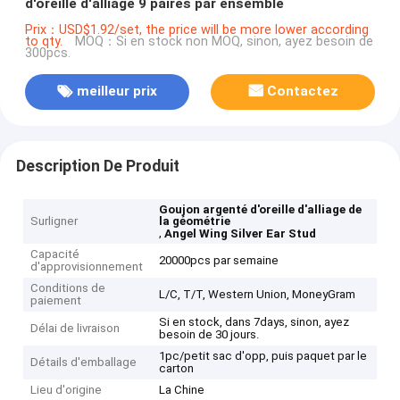
d'oreille d'alliage 9 paires par ensemble
Prix：USD$1.92/set, the price will be more lower according
to qty.
MOQ：Si en stock non MOQ, sinon, ayez besoin de
300pcs.
meilleur prix
Contactez
Description De Produit
Goujon argenté d'oreille d'alliage de
Surligner
la géométrie
,
Angel Wing Silver Ear Stud
Capacité
20000pcs par semaine
d'approvisionnement
Conditions de
L/C, T/T, Western Union, MoneyGram
paiement
Si en stock, dans 7days, sinon, ayez
Délai de livraison
besoin de 30 jours.
1pc/petit sac d'opp, puis paquet par le
Détails d'emballage
carton
Lieu d'origine
La Chine