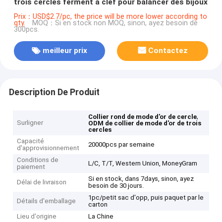
trois cercles ferment à clef pour balancer des bijoux
Prix：USD$2.7/pc, the price will be more lower according to
qty.
MOQ：Si en stock non MOQ, sinon, ayez besoin de
300pcs.
meilleur prix
Contactez
Description De Produit
,
Collier rond de mode d'or de cercle
Surligner
ODM de collier de mode d'or de trois
cercles
Capacité
20000pcs par semaine
d'approvisionnement
Conditions de
L/C, T/T, Western Union, MoneyGram
paiement
Si en stock, dans 7days, sinon, ayez
Délai de livraison
besoin de 30 jours.
1pc/petit sac d'opp, puis paquet par le
Détails d'emballage
carton
Lieu d'origine
La Chine