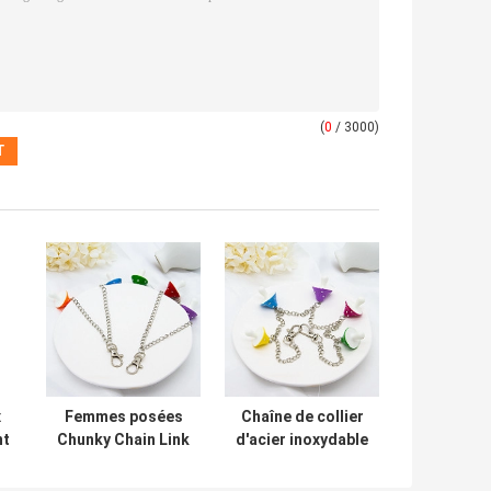
(
0
/ 3000)
x
Femmes posées
Chaîne de collier
nt
Chunky Chain Link
d'acier inoxydable
Necklace de
d'arc-en-ciel de
collier d'acier
cadeau de Noël