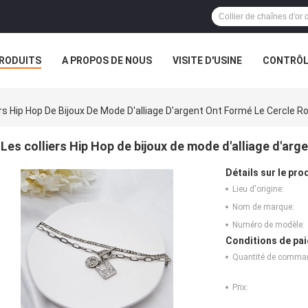
RODUITS
A PROPOS DE NOUS
VISITE D'USINE
CONTRÔLE
S
VR
ers Hip Hop De Bijoux De Mode D'alliage D'argent Ont Formé Le Cercle R
Les colliers Hip Hop de bijoux de mode d'alliage d'arg
Détails sur le prod
Lieu d'origine:
Nom de marque:
Numéro de modèle:
Conditions de pai
Quantité de comma
Prix: