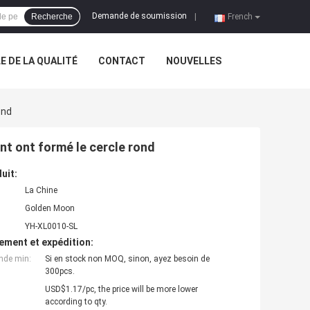
Demande de soumission
Recherche
|
French
 DE LA QUALITÉ
CONTACT
NOUVELLES
ond
ent ont formé le cercle rond
uit:
La Chine
Golden Moon
YH-XL0010-SL
ement et expédition:
nde min:
Si en stock non MOQ, sinon, ayez besoin de
300pcs.
USD$1.17/pc, the price will be more lower
according to qty.