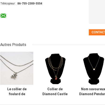
Télécopieur:
86-755-2300-5554
Autres Produits
Le collier de
Collier de
Nom savoureu
foulard de
Diamond Castle
Diamond Penda
charme a placé
Necklace
Necklace Gold
Diamond Silver
Carnelian
Long Diamond