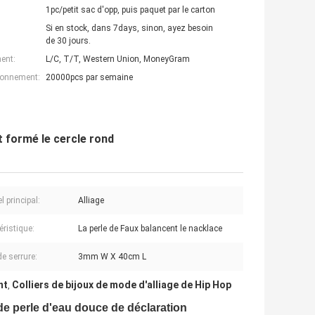
1pc/petit sac d'opp, puis paquet par le carton
Si en stock, dans 7days, sinon, ayez besoin
de 30 jours.
ent:
L/C, T/T, Western Union, MoneyGram
ionnement:
20000pcs par semaine
t formé le cercle rond
l principal:
Alliage
éristique:
La perle de Faux balancent le nacklace
de serrure:
3mm W X 40cm L
nt
Colliers de bijoux de mode d'alliage de Hip Hop
,
 de perle d'eau douce de déclaration