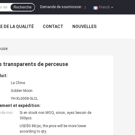
Demande de soumission
Recherche
|
French
 DE LA QUALITÉ
CONTACT
NOUVELLES
euse
s transparents de perceuse
uit:
La Chine
Golden Moon
YH-XL0008-SLCL
ement et expédition:
nde min:
Si en stock non MOQ, sinon, ayez besoin de
300pcs.
USD$0.88/pc, the price will be more lower
according to qty.