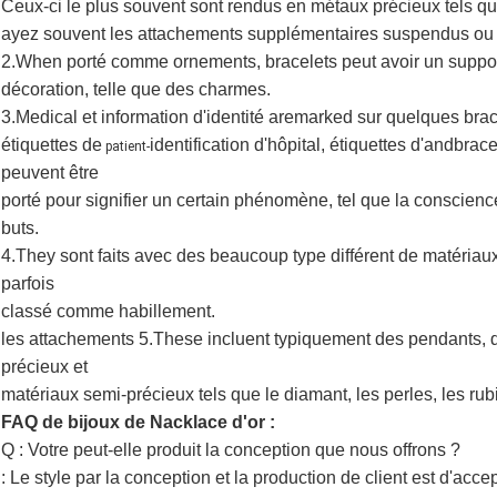
Ceux-ci le plus souvent sont rendus en métaux précieux tels que l'
ayez souvent les attachements supplémentaires suspendus ou l'
2.When porté comme ornements, bracelets peut avoir
un suppor
décoration, telle que des charmes.
3.Medical et information
d'identité aremarked
sur quelques brace
étiquettes
de
identification d'hôpital, étiquettes
d'andbracel
patient-
peuvent être
porté
pour signifier un certain phénomène,
tel que la conscience
buts.
4.They sont faits avec des beaucoup type différent de matéria
parfois
classé comme habillement.
les attachements 5.These
incluent typiquement des pendants, de
précieux et
matériaux semi-précieux
tels que le diamant, les perles, les rub
FAQ de bijoux de Nacklace d'or :
Q : Votre peut-elle produit la conception que nous offrons ?
: Le style par la conception et la production de client est d'accep