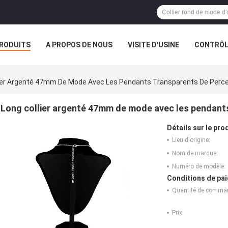
RODUITS
A PROPOS DE NOUS
VISITE D'USINE
CONTRÔLE
S
VR
lier Argenté 47mm De Mode Avec Les Pendants Transparents De Perc
Long collier argenté 47mm de mode avec les pendant
Détails sur le prod
Lieu d'origine:
Nom de marque:
Numéro de modèle:
Conditions de pai
Quantité de comma
Prix: