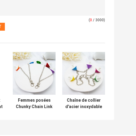
(
0
/ 3000)
x
Femmes posées
Chaîne de collier
nt
Chunky Chain Link
d'acier inoxydable
Necklace de
d'arc-en-ciel de
collier d'acier
cadeau de Noël
e
inoxydable de
pour de petites
champignon
filles de femmes