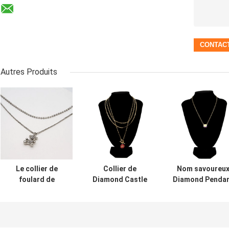
Autres Produits
Le collier de
Collier de
Nom savoureu
foulard de
Diamond Castle
Diamond Penda
charme a placé
Necklace
Necklace Gold
Diamond Silver
Carnelian
Long Diamond
Chain Necklace
Pendant de mode
Moon Necklac
44mm - 47mm
d'or pour des