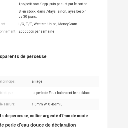
1pc/petit sac d'opp, puis paquet par le carton
Si en stock, dans 7days, sinon, ayez besoin
de 30 jours.
ent:
L/C, T/T, Western Union, MoneyGram
ionnement:
20000pcs par semaine
nsparents de perceuse
l principal:
alliage
éristique:
La perle de Faux balancent le nacklace
de serrure:
1.5mm W X 46cm L
ts de perceuse
collier argenté 47mm de mode
,
 de perle d'eau douce de déclaration