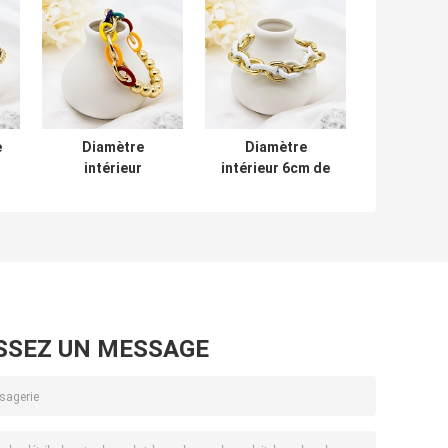
e
Diamètre
Diamètre
intérieur
intérieur 6cm de
es
élastique 7.5cm
manchette de
-
d'or jaune de
bracelet argenté
corde de bracelet
de Diamond
d'hommes de
Tennis Bracelet
l'acier inoxydable
Men Rope
des amants
SSEZ UN MESSAGE