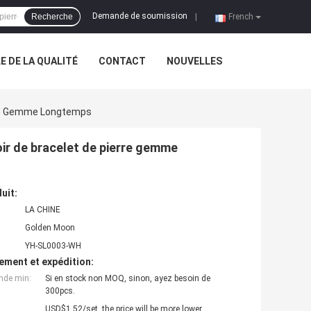
Demande de soumission
Recherche
|
French
 DE LA QUALITÉ
CONTACT
NOUVELLES
rre Gemme Longtemps
ir de bracelet de pierre gemme
uit:
LA CHINE
Golden Moon
YH-SL0003-WH
ement et expédition:
nde min:
Si en stock non MOQ, sinon, ayez besoin de
300pcs.
USD$1.52/set, the price will be more lower