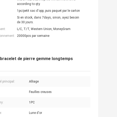
according to qty.
1pc/petit sac d'opp, puis paquet par le carton
Si en stock, dans 7days, sinon, ayez besoin
de 30 jours.
ent:
L/C, T/T, Western Union, MoneyGram
ionnement:
20000pcs par semaine
e bracelet de pierre gemme longtemps
l principal:
Alliage
Feuilles creuses
ry:
1PC
e:
Lune d'or