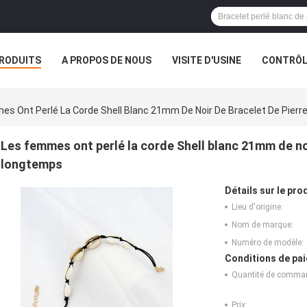
RODUITS
A PROPOS DE NOUS
VISITE D'USINE
CONTRÔLE
S
VR
es Ont Perlé La Corde Shell Blanc 21mm De Noir De Bracelet De Pie
Les femmes ont perlé la corde Shell blanc 21mm de no
longtemps
Détails sur le prod
Lieu d'origine:
Nom de marque:
Numéro de modèle:
Conditions de pai
Quantité de comma
Prix: