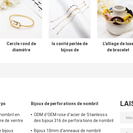
Cercle rond de
la cavité perlée de
L'alliage de lux
diamètre
bijoux de
de bracelet
intérieur du
bracelets de
d'infini d'homm
bracelet 62mm de
26mm laisse la
de couleur d'arc
Zircon d'or
sensation de
en-ciel a perlé
d'alliage pour la
gland avec les
des bijoux de
partie de cadeau
perles acryliques
bracelets
bleues oranges
LAI
rps
Bijoux de perforations de nombril
 nombril en
ODM d'OEM rose d'acier de Stainlesss
rre de ventre
des bijoux 316 de perforations de nombril
de Zircons
 bijoux
Bijoux 10mm d'anneaux de nombril