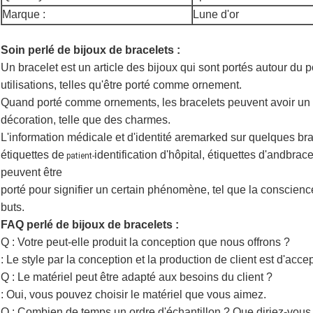
Marque :
Lune d'or
Soin perlé de bijoux de bracelets :
Un bracelet est un article des bijoux qui sont portés autour du p
utilisations,
telles qu'être porté comme ornement.
Quand porté comme ornements, les bracelets peuvent avoir
un 
décoration, telle que des charmes.
L'information médicale et
d'identité aremarked
sur quelques brac
étiquettes
de
identification d'hôpital, étiquettes
d'andbracel
patient-
peuvent être
porté
pour signifier un certain phénomène,
tel que la conscience
buts.
FAQ perlé de bijoux de bracelets :
Q : Votre peut-elle produit la conception que nous offrons ?
: Le style par la conception et la production de client est d'accep
Q : Le matériel peut être adapté aux besoins du client ?
: Oui, vous pouvez choisir le matériel que vous aimez.
Q : Combien de temps un ordre d'échantillon ? Que diriez-vou