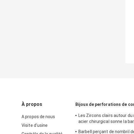
À propos
Bijoux de perforations de co
Les Zircons clairs autour du
A propos de nous
acier chirurgical sonne la ba
Visite d'usine
de fleur de 12mm
Barbell perçant de nombril de